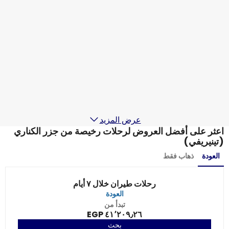
Lufthansa
جزر الكناري (تينيريفي)
10 سبتمبر
-
17 سبتمبر
٣٠٬١٥٩٫٤٩ EGP
من
Lufthansa
جزر الكناري (تينيريفي)
13 سبتمبر
-
20 سبتمبر
٢٨٬٨١٩٫٧٢ EGP
من
عرض المزيد
اعثر على أفضل العروض لرحلات رخيصة من جزر الكناري
(تينيريفي)
العودة
ذهاب فقط
رحلات طيران خلال ٧ أيام
العودة
تبدأ من
٤١٬٢٠٩٫٢٦ EGP
بحث