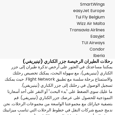
SmartWings
easyJet Europe
Tui Fly Belgium
Wizz Air Malta
Transavia Airlines
Easyjet
TUI Airways
Condor
Iberia
رحلات الطيران الرخيصة جزر الكناري (تينيريفي)
يمكننا مساعدتك في العثور على أرخص تذكرة طيران إلى جزر
الكناري (تينيريفي)، مع سهولة البحث، يمكنك تخصيص رحلتك
والاستمتاع برحلة سلسة مع تطبيق Flight Network. حيث يمكنك
تسجيل الوصول في رحلتك إلى جزر الكناري (تينيريفي).
ما عليك سوى الضغط على "بدء البحث" أو النقر على أحد أسعارنا
النموذجية للحصول على عرضك جزر الكناري (تينيريفي). قم
بتصفية خياراتك مع مجموعتنا الواسعة من مجموعات الرحلات. نحن
ندمج جميع شركات النقل في خطوط الرحلات التي تناسب ميزانيتك