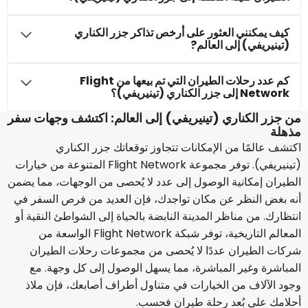
كيف يمكنني العثور على أرخص تذاكر جزر الكناري
(تينيريفي) إلى العالم?
كم عدد رحلات الطيران التي تم بيعها من Flight
Network إلى جزر الكناري (تينيريفي)؟
من جزر الكناري (تينيريفي) إلى العالم: اكتشف وجهات سفر
مذهلة
اكتشف عالمًا من الإمكانات تتجاوز توقعاتك جزر الكناري
(تينيريفي). توفر مجموعة Flight Network المتنوعة من خيارات
الطيران إمكانية الوصول إلى عدد لا يُحصى من الوجهات، مما يضمن
أنه بغض النظر عن مكان تواجدك، فإن العديد من فرص السفر في
انتظارك. من مناظر المدينة النابضة بالحياة إلى الشواطئ النقية أو
المعالم التاريخية، توفر شبكة Flight Network الواسعة من
شركات الطيران عددًا لا يُحصى من مجموعات رحلات الطيران
المباشرة وغير المباشرة، مما يسهل الوصول إلى كل وجهة. مع
وجود الآلاف من الخيارات في متناول أطراف أصابعك، فإن ملاذ
أحلامك على بُعد رحلة طيران فحسب.