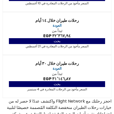
السعر مأخوذ من الرحلات المغادرة في 10 أغسطس
رحلات طيران خلال ١٤ أيام
العودة
تبدأ من
٣٢٬٣٦٧٫٩٤ EGP
بحث
السعر مأخوذ من الرحلات المغادرة في 21 أغسطس
رحلات طيران خلال ٣٠ أيام
العودة
تبدأ من
٣١٬١٤٦٫٨٧ EGP
بحث
السعر مأخوذ من الرحلات المغادرة في 4 سبتمبر
احجز رحلتك مع Flight Network واكتشف عددًا لا حصر له من
خيارات رحلات الطيران منخفضة التكلفة المُصممة خصيصًا لتلبية
احتياجاتك. تقوم أدوات البحث الدقيقة لدينا بالتدقيق عبر شبكة