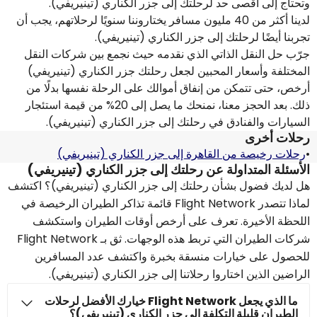
وتحتاج إلى أقصى حد لرحلتك إلى جزر الكناري (تينيريفي).
لدينا أكثر من 40 مليون مسافر يختاروننا سنويًا لرحلاتهم، يجب أن
تجربنا أيضًا لرحلتك إلى جزر الكناري (تينيريفي).
جرّب حل النقل الذاتي الذي نقدمه حيث نجمع بين شركات النقل
المختلفة وأسعار المحبين لجعل رحلتك جزر الكناري (تينيريفي)
أرخص، حتى تتمكن من إنفاق أموالك على الرحلة نفسها بدلًا من
ذلك. بعد الحجز معنا، نمنحك ما يصل إلى 20% من قيمة استئجار
السيارات والفنادق في رحلتك إلى جزر الكناري (تينيريفي).
رحلات أخرى
•
رحلات رخيصة من القاهرة إلى جزر الكناري (تينيريفي)
الأسئلة المتداولة عن رحلتك إلى جزر الكناري (تينيريفي)
هل لديك فضول بشأن رحلتك إلى جزر الكناري (تينيريفي)؟ اكتشف
لماذا تتصدر Flight Network قائمة تذاكر الطيران الرخيصة في
اللحظة الأخيرة. تعرف على أرخص أوقات الطيران واستكشف
شركات الطيران التي تربط هذه الوجهات. ثق بـ Flight Network
للحصول على خيارات منسقة بخبرة واكتشف عدد المسافرين
الراضين الذين اختاروا رحلاتنا إلى جزر الكناري (تينيريفي).
ما الذي يجعل Flight Network خيارك الأفضل لرحلات
الطيران قليلة التكلفة إلى جزر الكناري (تينيريفي)؟